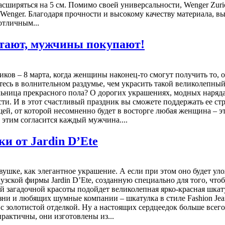
асширяться на 5 см. Помимо своей универсальности, Wenger Zuri
enger. Благодаря прочности и высокому качеству материала, вы
отличным...
ают, мужчины покупают!
ков – 8 марта, когда женщины наконец-то смогут получить то, 
есь в волнительном раздумье, чем украсить такой великолепны
льница прекрасного пола? О дорогих украшениях, модных наряда
ти. И в этот счастливый праздник вы сможете поддержать ее ст
ещей, от которой несомненно будет в восторге любая женщина – 
 этим согласится каждый мужчина....
 от Jardin D’Ete
шке, как элегантное украшение. А если при этом оно будет уло
зской фирмы Jardin D’Ete, созданную специально для того, что
й загадочной красоты подойдет великолепная ярко-красная шкат
зни и любящих шумные компании – шкатулка в стиле Fashion Jea
с золотистой отделкой. Ну а настоящих сердцеедок больше всего
практичны, они изготовлены из...