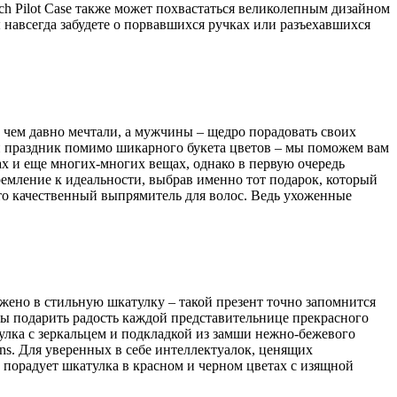
ch Pilot Case также может похвастаться великолепным дизайном
 навсегда забудете о порвавшихся ручках или разъехавшихся
о чем давно мечтали, а мужчины – щедро порадовать своих
й праздник помимо шикарного букета цветов – мы поможем вам
х и еще многих-многих вещах, однако в первую очередь
ремление к идеальности, выбрав именно тот подарок, который
это качественный выпрямитель для волос. Ведь ухоженные
жено в стильную шкатулку – такой презент точно запомнится
бы подарить радость каждой представительнице прекрасного
улка с зеркальцем и подкладкой из замши нежно-бежевого
ns. Для уверенных в себе интеллектуалок, ценящих
 порадует шкатулка в красном и черном цветах с изящной