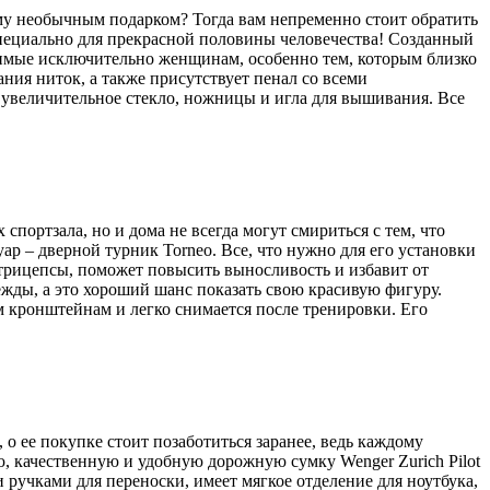
му необычным подарком? Тогда вам непременно стоит обратить
пециально для прекрасной половины человечества! Созданный
димые исключительно женщинам, особенно тем, которым близко
ания ниток, а также присутствует пенал со всеми
 увеличительное стекло, ножницы и игла для вышивания. Все
 спортзала, но и дома не всегда могут смириться с тем, что
р – дверной турник Torneo. Все, что нужно для его установки
 трицепсы, поможет повысить выносливость и избавит от
дежды, а это хороший шанс показать свою красивую фигуру.
 кронштейнам и легко снимается после тренировки. Его
о ее покупке стоит позаботиться заранее, ведь каждому
, качественную и удобную дорожную сумку Wenger Zurich Pilot
и ручками для переноски, имеет мягкое отделение для ноутбука,