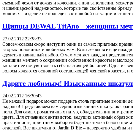
съемный чехол от дождя и колесики, а при заполнении может р
и швейцарской надежностью, которые так свойственны бренду W
молниях – изделие не подведет вас в любой ситуации и станет 
Щипцы DEWAL TitAno – женщины мечт
27.02.2012 22:38:33
Совсем-совсем скоро наступит один из самых приятных праздни
вторых половинок и любимых мам. Если же вы все еще находит
сделать правильный выбор. О чем мечтает каждая представите
женщина мечтает о сохранении собственной красоты и молодос
заставит ее почувствовать себя настоящей богиней. Одна из в
волосы являются основной составляющей женской красоты, и с
Дарите любимым! Изысканные шкатулки
24.02.2012 16:30:43
Не каждый подарок может подарить столь приятные эмоции деву
надолго! Представляем вам серию изысканных шкатулок францу
пола. Для самых романтичных натур, обладательниц внутренне
цвета. Для отчаянных активисток, ведущих активный образ жи
практичность, приятным выбором будет шкатулка белого цвета 
отделкой. Все шкатулки от Jardin D’Ete – невероятно удобны и 