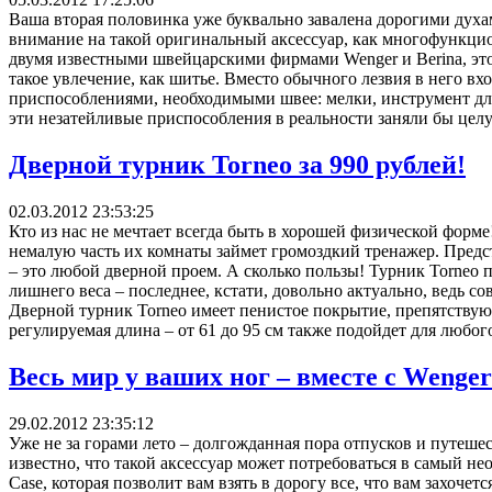
Ваша вторая половинка уже буквально завалена дорогими дух
внимание на такой оригинальный аксессуар, как многофункц
двумя известными швейцарскими фирмами Wenger и Berina, это
такое увлечение, как шитье. Вместо обычного лезвия в него вх
приспособлениями, необходимыми швее: мелки, инструмент для
эти незатейливые приспособления в реальности заняли бы целую
Дверной турник Torneo за 990 рублей!
02.03.2012 23:53:25
Кто из нас не мечтает всегда быть в хорошей физической форме!
немалую часть их комнаты займет громоздкий тренажер. Предст
– это любой дверной проем. А сколько пользы! Турник Torneo
лишнего веса – последнее, кстати, довольно актуально, ведь с
Дверной турник Torneo имеет пенистое покрытие, препятствую
регулируемая длина – от 61 до 95 см также подойдет для любог
Весь мир у ваших ног – вместе с Wenger 
29.02.2012 23:35:12
Уже не за горами лето – долгожданная пора отпусков и путеше
известно, что такой аксессуар может потребоваться в самый н
Case, которая позволит вам взять в дорогу все, что вам захоче