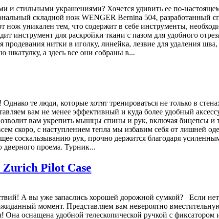
ами и стильными украшениями? Хочется удивить ее по-настояще
иональный складной нож WENGER Bernina 504, разработанный с
т нож уникален тем, что содержит в себе инструменты, необхо
одит инструмент для раскройки ткани с пазом для удобного отрез
 продевания нитки в иголку, линейка, лезвие для удаления шва,
 шкатулку, а здесь все они собраны в...
 Однако те люди, которые хотят тренироваться не только в стенах
авляем вам не менее эффективный и куда более удобный аксессуа
 позволит вам укрепить мышцы спины и рук, включая бицепсы и
овсем скоро, с наступлением тепла мы избавим себя от лишней о
щее соскальзыванию рук, прочно держится благодаря усиленным
о дверного проема. Турник...
Zurich Pilot Case
ствий! А вы уже запаслись хорошей дорожной сумкой? Если нет, 
еожиданный момент. Представляем вам невероятно вместительную
тся! Она оснащена удобной телескопической ручкой с фиксатором 