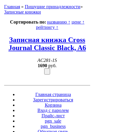
Главная
»
Пишущие принадлежности
»
Записные книжки
Сортировать по:
названию
↑
цене
↑
рейтингу
↑
Записная книжка Cross
Journal Classic Black, A6
AC281-1S
1690
руб.
Главная страница
Зарегистрироваться
Корзина
Вход с паролем
Прайс-лист
pgn_sale
pgn_business
Обратная связь