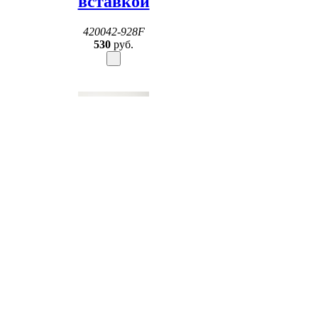
вставкой
420042-928F
530
руб.
Пепельница S.Quire
квадратная, сталь,
покрытие никель + иск.
кожа, серебр. с чёрной
вставкой
420042-936F