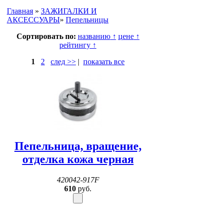
Главная
»
ЗАЖИГАЛКИ И
АКСЕССУАРЫ
»
Пепельницы
Сортировать по:
названию
↑
цене
↑
рейтингу
↑
1
2
след >>
|
показать все
Пепельница, вращение,
отделка кожа черная
420042-917F
610
руб.