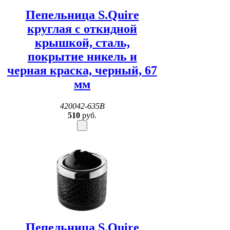
Пепельница S.Quire
круглая c откидной
крышкой, сталь,
покрытие никель и
черная краска, черный, 67
мм
420042-635B
510
руб.
Пепельница S.Quire