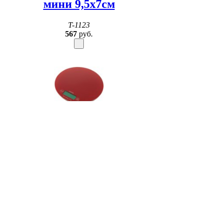
мини 9,5х7см
T-1123
567
руб.
Весы для краски DEWAL,
электронные, красные
NS003
1834
руб.