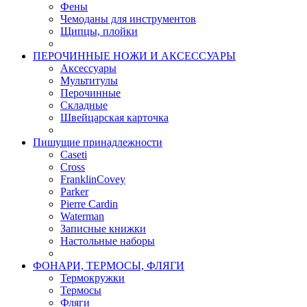
Фены
Чемоданы для инструментов
Щипцы, плойки
ПЕРОЧИННЫЕ НОЖИ И АКСЕССУАРЫ
Аксессуары
Мультитулы
Перочинные
Складные
Швейцарская карточка
Пишущие принадлежности
Caseti
Cross
FranklinCovey
Parker
Pierre Cardin
Waterman
Записные книжки
Настольные наборы
ФОНАРИ, ТЕРМОСЫ, ФЛЯГИ
Термокружки
Термосы
Фляги