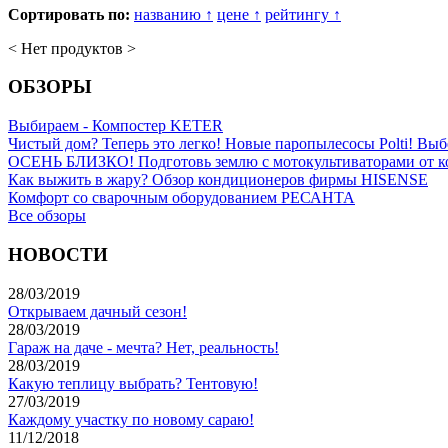
Сортировать по:
названию
↑
цене
↑
рейтингу
↑
< Нет продуктов >
ОБЗОРЫ
Выбираем - Компостер KETER
Чистый дом? Теперь это легко! Новые паропылесосы Polti! Выб
ОСЕНЬ БЛИЗКО! Подготовь землю с мотокультиваторами от 
Как выжить в жару? Обзор кондиционеров фирмы HISENSE
Комфорт со сварочным оборудованием РЕСАНТА
Все обзоры
НОВОСТИ
28/03/2019
Открываем дачный сезон!
28/03/2019
Гараж на даче - мечта? Нет, реальность!
28/03/2019
Какую теплицу выбрать? Тентовую!
27/03/2019
Каждому участку по новому сараю!
11/12/2018