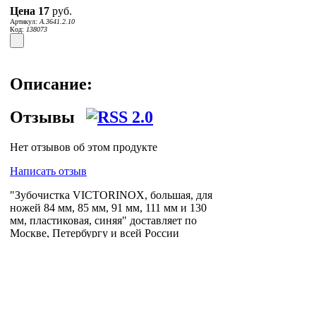
Цена
17
руб.
Артикул:
A.3641.2.10
Код:
138073
Описание:
Отзывы
Нет отзывов об этом продукте
Написать отзыв
"Зубочистка VICTORINOX, большая, для
ножей 84 мм, 85 мм, 91 мм, 111 мм и 130
мм, пластиковая, синяя" доставляет по
Москве, Петербургу и всей России
логистическая компания
Posylych
.
Посылыч - лучшее решение для интернет-
логистики.
Главная страница
Зарегистрироваться