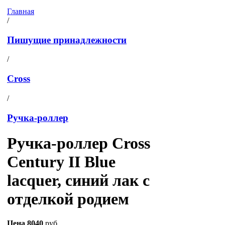
Главная
/
Пишущие принадлежности
/
Cross
/
Ручка-роллер
Ручка-роллер Cross
Century II Blue
lacquer, синий лак с
отделкой родием
Цена
8040
руб.