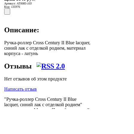
Артикул:
AT0085-103
Код:
135976
Описание:
Ручка-роллер Cross Century II Blue lacquer,
синий лак с отделкой родием, материал
корпуса - латунь
Отзывы
Нет отзывов об этом продукте
Написать отзыв
"Ручка-роллер Cross Century II Blue
lacquer, синий лак с отделкой родием"
доставляет по Москве, Петербургу и всей
России логистическая компания
Posylych
.
Посылыч - лучшее решение для интернет-
логистики.