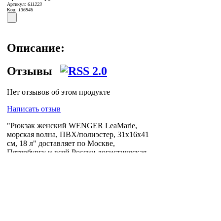
Артикул:
611223
Код:
136946
Описание:
Отзывы
Нет отзывов об этом продукте
Написать отзыв
"Рюкзак женский WENGER LeaMarie,
морская волна, ПВХ/полиэстер, 31x16x41
см, 18 л" доставляет по Москве,
Петербургу и всей России логистическая
компания
Posylych
. Посылыч - лучшее
решение для интернет-логистики.
Главная страница
Зарегистрироваться
Корзина
Вход с паролем