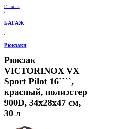
Главная
/
БАГАЖ
/
Рюкзаки
Рюкзак
VICTORINOX VX
Sport Pilot 16````,
красный, полиэстер
900D, 34x28x47 см,
30 л