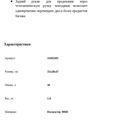
Задний рукав для продевания через
телескопическую ручку чемоданов позволяет
одновременно перемещать два и более предметов
багажа
Характеристики:
Артикул
31105203
Размер, см.
35x28x47
Объём, л.
30
Вес, кг
1.0
Материал
Полиэстер 900
D
Страна
Швейцария