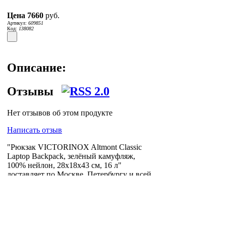
Цена
7660
руб.
Артикул:
609851
Код:
138082
Описание:
Отзывы
Нет отзывов об этом продукте
Написать отзыв
"Рюкзак VICTORINOX Altmont Classic
Laptop Backpack, зелёный камуфляж,
100% нейлон, 28x18x43 см, 16 л"
доставляет по Москве, Петербургу и всей
России логистическая компания
Posylych
.
Посылыч - лучшее решение для интернет-
логистики.
Главная страница