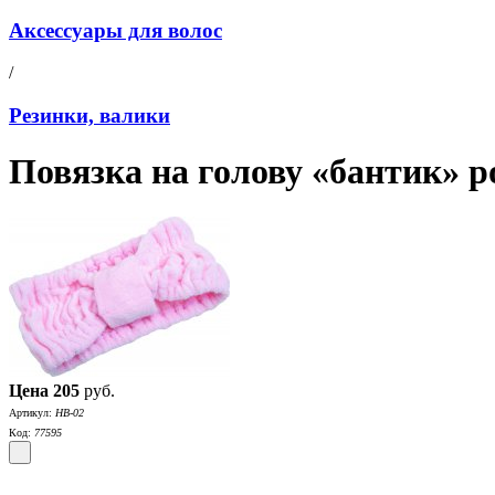
Аксессуары для волос
/
Резинки, валики
Повязка на голову «бантик» р
Цена
205
руб.
Артикул:
HB-02
Код:
77595