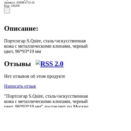
Артикул:
S300B-3713-16
Код:
136200
Описание:
Портсигар S.Quire, сталь+искусственная
кожа с металлическими клипами, черный
цвет, 96*93*19 мм
Отзывы
Нет отзывов об этом продукте
Написать отзыв
"Портсигар S.Quire, сталь+искусственная
кожа с металлическими клипами, черный
цвет, 96*93*19 мм" доставляет по Москве,
Петербургу и всей России логистическая
компания
Posylych
. Посылыч - лучшее
решение для интернет-логистики.