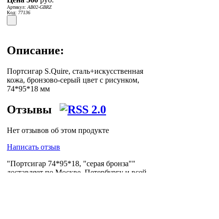
Артикул:
AB02-GBRZ
Код:
77136
Описание:
Портсигар S.Quire, сталь+искусственная
кожа, бронзово-серый цвет с рисунком,
74*95*18 мм
Отзывы
Нет отзывов об этом продукте
Написать отзыв
"Портсигар 74*95*18, "серая бронза""
доставляет по Москве, Петербургу и всей
России логистическая компания
Posylych
.
Посылыч - лучшее решение для интернет-
логистики.
Главная страница