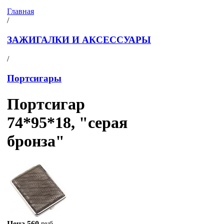
Главная
/
ЗАЖИГАЛКИ И АКСЕССУАРЫ
/
Портсигары
Портсигар
74*95*18, "серая
бронза"
Цена
560
руб.