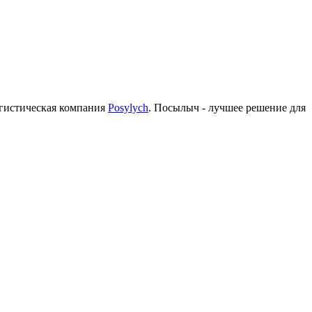
огистическая компания
Posylych
. Посылыч - лучшее решение для