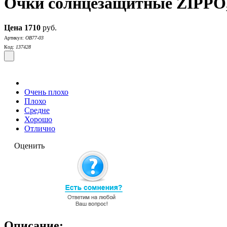
Очки солнцезащитные ZIPPO, 
Цена
1710
руб.
Артикул:
OB77-03
Код:
137428
Очень плохо
Плохо
Средне
Хорошо
Отлично
Оценить
Описание: