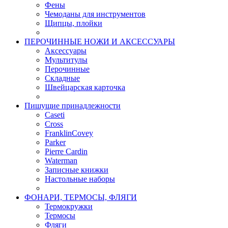
Фены
Чемоданы для инструментов
Щипцы, плойки
ПЕРОЧИННЫЕ НОЖИ И АКСЕССУАРЫ
Аксессуары
Мультитулы
Перочинные
Складные
Швейцарская карточка
Пишущие принадлежности
Caseti
Cross
FranklinCovey
Parker
Pierre Cardin
Waterman
Записные книжки
Настольные наборы
ФОНАРИ, ТЕРМОСЫ, ФЛЯГИ
Термокружки
Термосы
Фляги