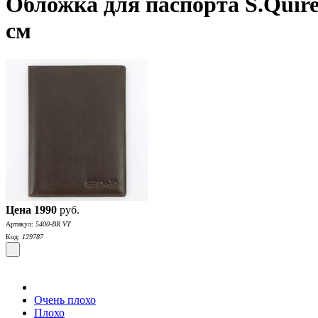
Обложка для паспорта S.Quire
см
Цена
1990
руб.
Артикул:
5400-BR VT
Код:
129787
Очень плохо
Плохо