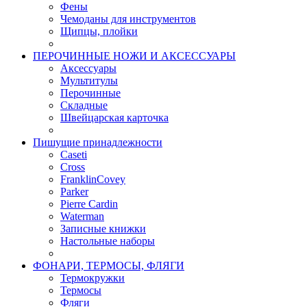
Фены
Чемоданы для инструментов
Щипцы, плойки
ПЕРОЧИННЫЕ НОЖИ И АКСЕССУАРЫ
Аксессуары
Мультитулы
Перочинные
Складные
Швейцарская карточка
Пишущие принадлежности
Caseti
Cross
FranklinCovey
Parker
Pierre Cardin
Waterman
Записные книжки
Настольные наборы
ФОНАРИ, ТЕРМОСЫ, ФЛЯГИ
Термокружки
Термосы
Фляги