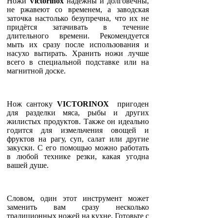
Ножи
Victorinox
надёжны и долговечны,
не ржавеют со временем, а заводская
заточка настолько безупречна, что их не
придётся затачивать в течение
длительного времени. Рекомендуется
мыть их сразу после использования и
насухо вытирать. Хранить ножи лучше
всего в специальной подставке или на
магнитной доске.
Нож сантоку
VICTORINOX
пригоден
для разделки мяса, рыбы и других
жилистых продуктов. Также он идеально
годится для измельчения овощей и
фруктов на рагу, суп, салат или другие
закуски. С его помощью можно работать
в любой технике резки, какая угодна
вашей душе.
C
ловом, один этот инструмент может
заменить вам сразу несколько
традиционных ножей на кухне. Готовьте с