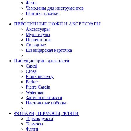
Фены
Чемоданы для инструментов
Щипцы, плойки
ПЕРОЧИННЫЕ НОЖИ И АКСЕССУАРЫ
Аксессуары
Мультитулы
Перочинные
Складные
Швейцарская карточка
Пишущие принадлежности
Caseti
Cross
FranklinCovey
Parker
Pierre Cardin
Waterman
Записные книжки
Настольные наборы
ФОНАРИ, ТЕРМОСЫ, ФЛЯГИ
Термокружки
Термосы
Фляги