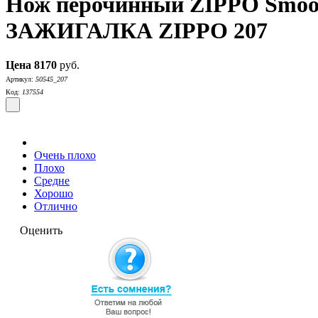
Нож перочинный ZIPPO Smooth 
ЗАЖИГАЛКА ZIPPO 207
Цена
8170
руб.
Артикул:
50545_207
Код:
137554
Очень плохо
Плохо
Средне
Хорошо
Отлично
Оценить