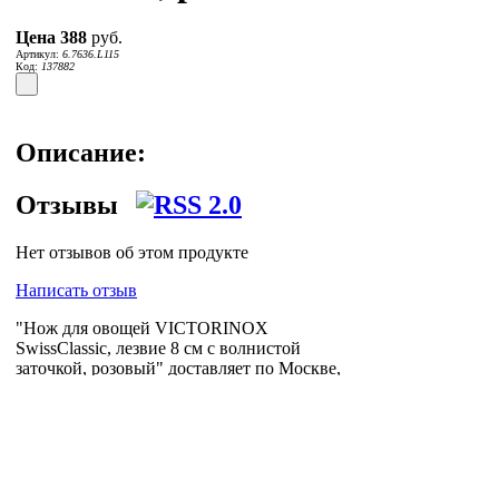
Цена
388
руб.
Артикул:
6.7636.L115
Код:
137882
Описание:
Отзывы
Нет отзывов об этом продукте
Написать отзыв
"Нож для овощей VICTORINOX
SwissClassic, лезвие 8 см с волнистой
заточкой, розовый" доставляет по Москве,
Петербургу и всей России логистическая
компания
Posylych
. Посылыч - лучшее
решение для интернет-логистики.
Главная страница
Зарегистрироваться