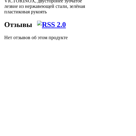
VICTORINOX, двусторонее зубчатое
лезвие из нержавеющей стали, зелёная
пластиковая рукоять
Отзывы
Нет отзывов об этом продукте
Написать отзыв
"Нож для чистки томатов и киви
VICTORINOX, двусторонее зубчатое
лезвие, зелёная рукоять" доставляет по
Москве, Петербургу и всей России
логистическая компания
Posylych
.
Посылыч - лучшее решение для интернет-
логистики.
Главная страница
Зарегистрироваться
Корзина
Вход с паролем
Прайс-лист
pgn_sale