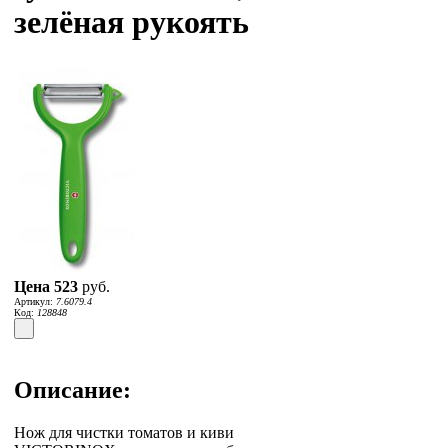
зелёная рукоять
Цена
523
руб.
Артикул:
7.6079.4
Код:
128848
Описание:
Нож для чистки томатов и киви