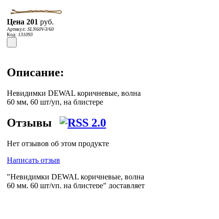
Цена
201
руб.
Артикул:
SLN60V-3/60
Код:
131093
Описание:
Невидимки DEWAL коричневые, волна
60 мм, 60 шт/уп, на блистере
Отзывы
Нет отзывов об этом продукте
Написать отзыв
"Невидимки DEWAL коричневые, волна
60 мм, 60 шт/уп, на блистере" доставляет
по Москве, Петербургу и всей России
логистическая компания
Posylych
.
Посылыч - лучшее решение для интернет-