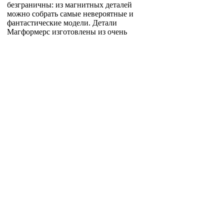
безграничны: из магнитных деталей
можно собрать самые невероятные и
фантастические модели. Детали
Магформерс изготовлены из очень
прочного и эластичного пластика,
который нелегко сломать и взрослому
человеку. Ваш ребенок не поранится
острыми краями обломков и не доберется
до маленьких магнитов внутри! Наборы
Магформерс проходят тщательный
контроль качества и безопасности и
получили все необходимые сертификаты
по российским и международным
стандартам. Магформерс постоянно
совершенствует технологии
производства, делая конструктор еще
более надежным и качественным. Играть
с Магформерс весело и безопасно!
Отзывы
Нет отзывов об этом продукте
Написать отзыв