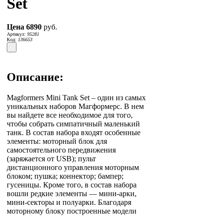
Set
Цена
6890
руб.
Артикул:
95281
Код:
136653
Описание:
Magformers Mini Tank Set – один из самых
уникальных наборов Магформерс. В нем
вы найдете все необходимое для того,
чтобы собрать симпатичный маленький
танк. В состав набора входят особенные
элементы: моторный блок для
самостоятельного передвижения
(заряжается от USB); пульт
дистанционного управления моторным
блоком; пушка; коннектор; бампер;
гусеницы. Кроме того, в состав набора
вошли редкие элементы — мини-арки,
мини-секторы и полуарки. Благодаря
моторному блоку построенные модели