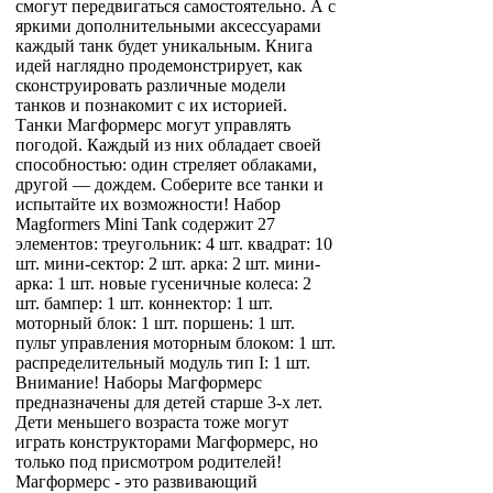
смогут передвигаться самостоятельно. А с
яркими дополнительными аксессуарами
каждый танк будет уникальным. Книга
идей наглядно продемонстрирует, как
сконструировать различные модели
танков и познакомит с их историей.
Танки Магформерс могут управлять
погодой. Каждый из них обладает своей
способностью: один стреляет облаками,
другой — дождем. Соберите все танки и
испытайте их возможности! Набор
Magformers Mini Tank содержит 27
элементов: треугольник: 4 шт. квадрат: 10
шт. мини-сектор: 2 шт. арка: 2 шт. мини-
арка: 1 шт. новые гусеничные колеса: 2
шт. бампер: 1 шт. коннектор: 1 шт.
моторный блок: 1 шт. поршень: 1 шт.
пульт управления моторным блоком: 1 шт.
распределительный модуль тип I: 1 шт.
Внимание! Наборы Магформерс
предназначены для детей старше 3-х лет.
Дети меньшего возраста тоже могут
играть конструкторами Магформерс, но
только под присмотром родителей!
Магформерс - это развивающий