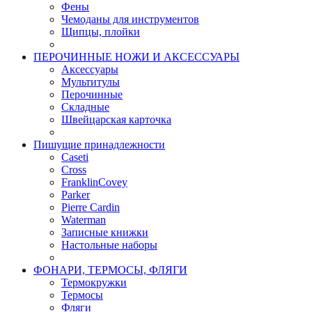
Фены
Чемоданы для инструментов
Щипцы, плойки
ПЕРОЧИННЫЕ НОЖИ И АКСЕССУАРЫ
Аксессуары
Мультитулы
Перочинные
Складные
Швейцарская карточка
Пишущие принадлежности
Caseti
Cross
FranklinCovey
Parker
Pierre Cardin
Waterman
Записные книжки
Настольные наборы
ФОНАРИ, ТЕРМОСЫ, ФЛЯГИ
Термокружки
Термосы
Фляги