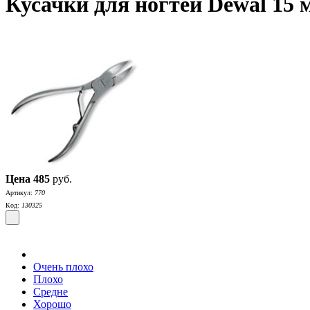
Кусачки для ногтей Dewal 15 
Цена
485
руб.
Артикул:
770
Код:
130325
Очень плохо
Плохо
Средне
Хорошо