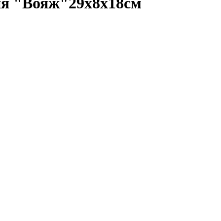
ия "Вояж"29х8х18см