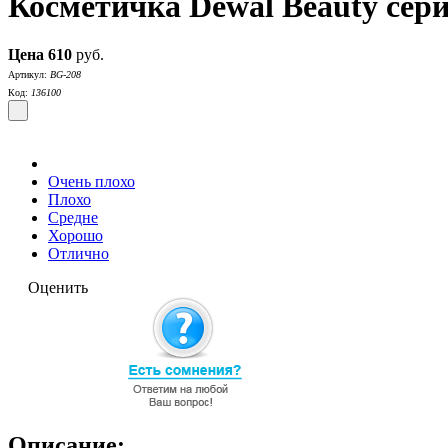
Косметичка Dewal Beauty сер
Цена
610
руб.
Артикул:
BG-208
Код:
136100
Очень плохо
Плохо
Средне
Хорошо
Отлично
Оценить
Описание: