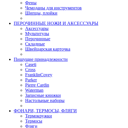
Фены
Чемоданы для инструментов
Щипцы, плойки
ПЕРОЧИННЫЕ НОЖИ И АКСЕССУАРЫ
Аксессуары
Мультитулы
Перочинные
Складные
Швейцарская карточка
Пишущие принадлежности
Caseti
Cross
FranklinCovey
Parker
Pierre Cardin
Waterman
Записные книжки
Настольные наборы
ФОНАРИ, ТЕРМОСЫ, ФЛЯГИ
Термокружки
Термосы
Фляги