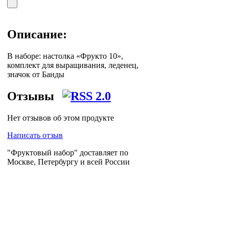
Описание:
В наборе: настолка «Фрукто 10»,
комплект для выращивания, леденец,
значок от Банды
Отзывы
Нет отзывов об этом продукте
Написать отзыв
"Фруктовый набор" доставляет по
Москве, Петербургу и всей России
логистическая компания
Posylych
.
Посылыч - лучшее решение для интернет-
логистики.
Главная страница
Зарегистрироваться
Корзина