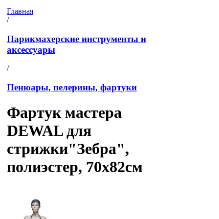
Главная
/
Парикмахерские инструменты и
аксессуары
/
Пенюары, пелерины, фартуки
Фартук мастера
DEWAL для
стрижки"Зебра",
полиэстер, 70x82см