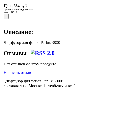
Цена
864
руб.
Артикул:
0901-Diffuser 3800
Код:
131516
Описание:
Диффузор для фенов Parlux 3800
Отзывы
Нет отзывов об этом продукте
Написать отзыв
"Диффузор для фенов Parlux 3800"
доставляет по Москве, Петербургу и всей
России логистическая компания
Posylych
.
Посылыч - лучшее решение для интернет-
логистики.
Главная страница