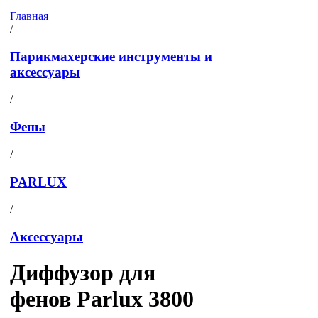
Главная
/
Парикмахерские инструменты и
аксессуары
/
Фены
/
PARLUX
/
Аксессуары
Диффузор для
фенов Parlux 3800