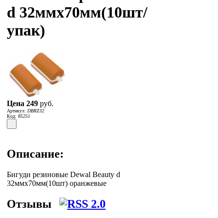
d 32ммx70мм(10шт/
упак)
Цена
249
руб.
Артикул:
DBRZ32
Код:
85251
Описание:
Бигуди резиновые Dewal Beauty d
32ммx70мм(10шт) оранжевые
Отзывы