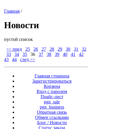
Главная
/
Новости
пустой список
<< пред
25
26
27
28
29
30
31
32
33
34
35
36
37
38
39
40
41
42
43
44
след >>
Главная страница
Зарегистрироваться
Корзина
Вход с паролем
Прайс-лист
pgn_sale
pgn_business
Обратная связь
Обмен ссылками
Блог / Новости
Статус заказа