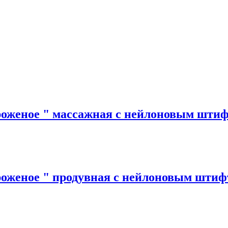
роженое " массажная с нейлоновым шти
роженое " продувная с нейлоновым шти