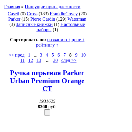
Главная
»
Пишущие принадлежности
Caseti
(0)
Cross
(183)
FranklinCovey
(20)
Parker
(15)
Pierre Cardin
(129)
Waterman
(3)
Записные книжки
(1)
Настольные
наборы
(1)
Сортировать по:
названию
↑
цене
↑
рейтингу
↑
<< пред
1
...
3
4
5
6
7
8
9
10
11
12
13
...
30
след >>
Ручка перьевая Parker
Urban Premium Orange
CT
1931625
8360
руб.