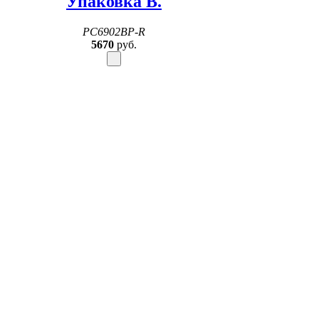
Упаковка B.
PC6902BP-R
5670
руб.
Шариковая ручка Pierre
Cardin RENAISSANCE,
цвет - розовое золото.
Упаковка B.
PC6900BP-R
4510
руб.